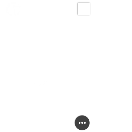
©2022 Panevėžio evangelinė bažnyčia