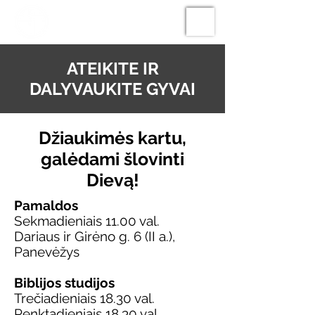
ATEIKITE IR
DALYVAUKITE
GYVAI
Džiaukimės kartu,
galėdami šlovinti
Dievą!
Pamaldos
Sekmadieniais 11.00 val.
Dariaus ir Girėno g. 6 (II a.),
Panevėžys
Biblijos studijos
Trečiadieniais 18.30 val.
Penktadieniais 18.30 val.