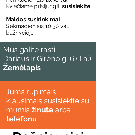
Kviečiame prisijungti,
susisiekite
Maldos susirinkimai
Sekmadieniais 10.30 val.
bažnyčioje
Mus galite rasti
Dariaus ir Girėno g. 6 (II a.)
Žemėlapis
Jums rūpimais
klausimais susisiekite su
mumis
žinute
arba
telefonu