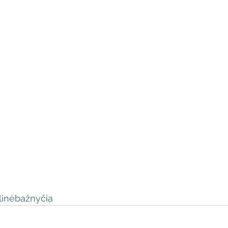
i
inėbažnyčia