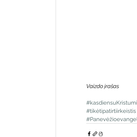
Vaizdo įrašas
#kasdiensuKristum
#tikėtipatirtiirkeistis
#Panevėžioevangel