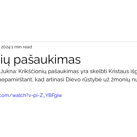
Pradžia
Apie
Aš re
, 2024
1 min read
nių pašaukimas
Jukna: 
Krikščionių pašaukimas yra skelbti Kristaus iš
pamirštant, kad artinasi Die﻿vo rūstybė už žmonių
.com/watch?v=pI-Z_YBFgiw