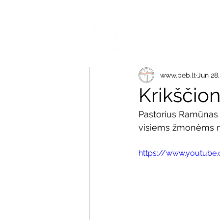
www.peb.lt
Jun 28
Krikščio
Pastorius Ramūnas 
visiems žmonėms ne
https://www.youtube