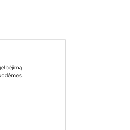
miu
Kontaktai
Resursai
Parama
gelbėjimą 
 nuodėmes
.