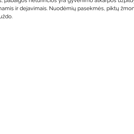
s, pabaigos neturinčios yra gyvenimo atkarpos užpild
amis ir dejavimais. Nuodėmių pasekmės, piktų žmoni
uždo.