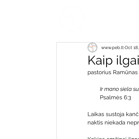
www.peb.lt
Oct 18
Kaip ilga
pastorius Ramūnas
Ir mano siela su
Psalmės 6:3
Laikas sustoja kanč
naktis niekada nepra