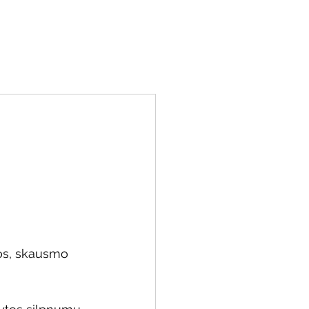
miu
Kontaktai
Resursai
Parama
dos, skausmo 