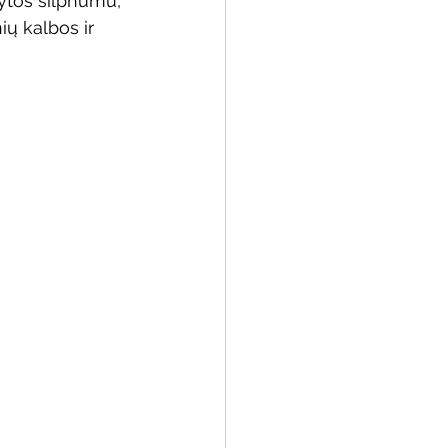
ytos silpnumu, 
ų kalbos ir 