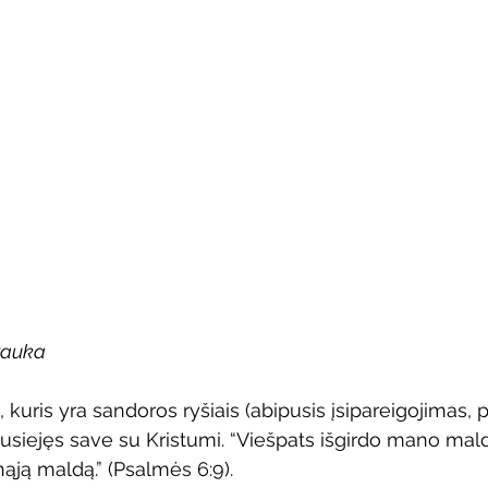
rauka
m, kuris yra sandoros ryšiais (abipusis įsipareigojimas, 
usiejęs save su Kristumi. “Viešpats išgirdo mano mal
ąją maldą.” (Psalmės 6:9).