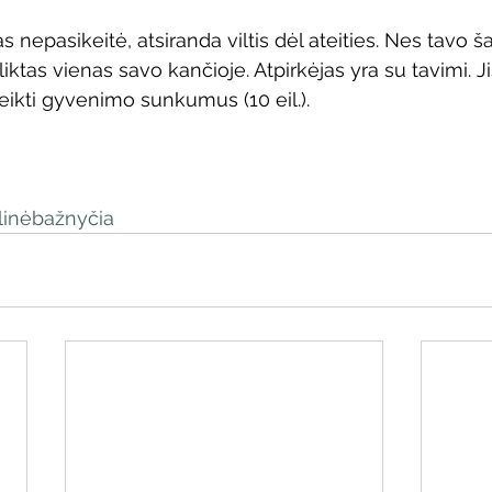
as nepasikeitė, atsiranda viltis dėl ateities. Nes tavo 
liktas vienas savo kančioje. Atpirkėjas yra su tavimi. Ji
įveikti gyvenimo sunkumus (10 eil.).
i
inėbažnyčia