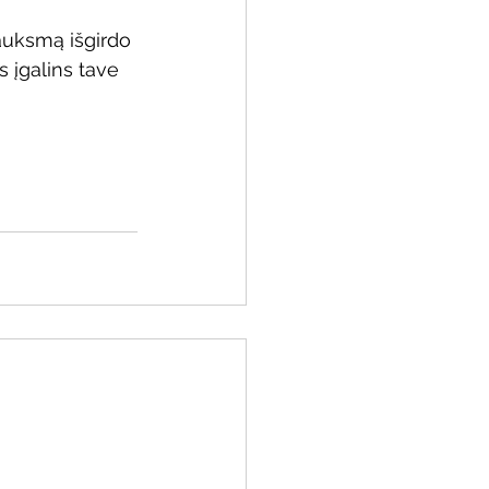
šauksmą išgirdo 
s įgalins tave 