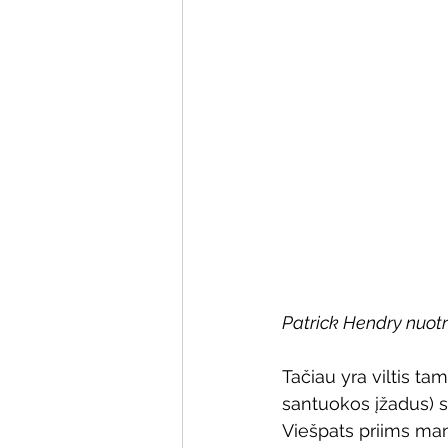
Patrick Hendry nuot
Tačiau yra viltis ta
santuokos įžadus) s
Viešpats priims man