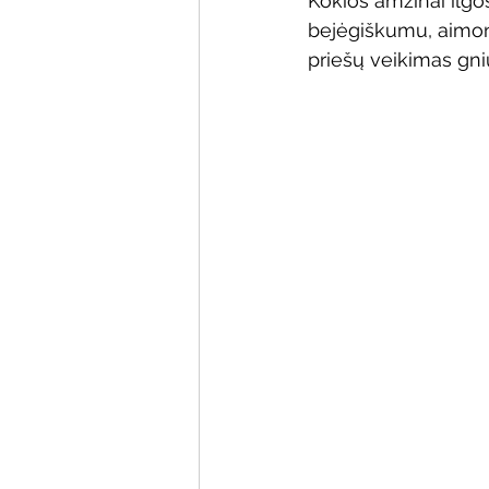
Kokios amžinai ilgo
bejėgiškumu, aimon
priešų veikimas gni