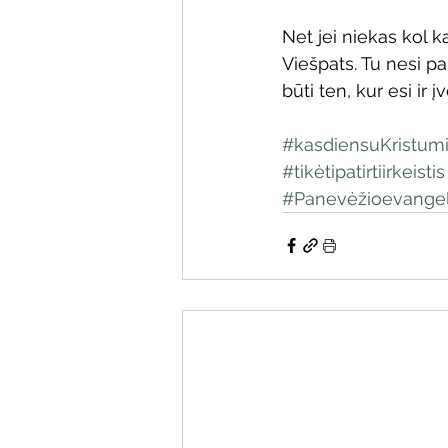
Net jei niekas kol k
Viešpats. Tu nesi pa
būti ten, kur esi ir 
#kasdiensuKristum
#tikėtipatirtiirkeistis
#Panevėžioevangel