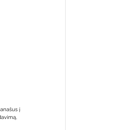
panašus į 
davimą, 