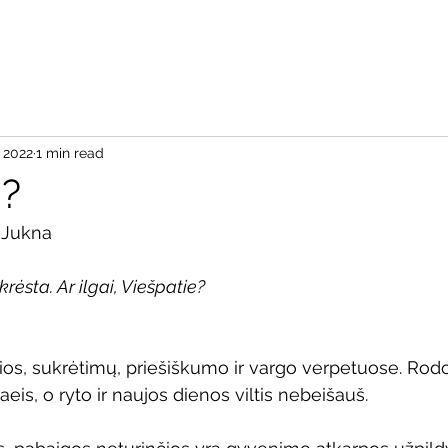
Pradžia
Apie
Aš re
, 2022
1 min read
i?
 Jukna
krėsta. Ar ilgai, Viešpatie?
ios, sukrėtimų, priešiškumo ir vargo verpetuose. Ro
eis, o ryto ir naujos dienos viltis nebeišauš.