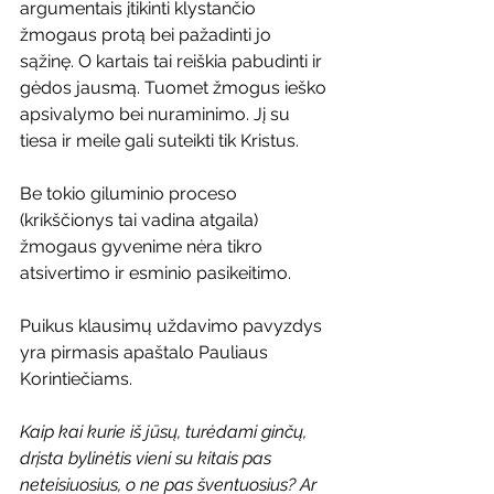
argumentais įtikinti klystančio 
žmogaus protą bei pažadinti jo 
sąžinę. O kartais tai reiškia pabudinti ir 
gėdos jausmą. Tuomet žmogus ieško 
apsivalymo bei nuraminimo. Jį su 
tiesa ir meile gali suteikti tik Kristus.
Be tokio giluminio proceso 
(krikščionys tai vadina atgaila) 
žmogaus gyvenime nėra tikro 
atsivertimo ir esminio pasikeitimo.
Puikus klausimų uždavimo pavyzdys 
yra pirmasis apaštalo Pauliaus 
Korintiečiams.
Kaip kai kurie iš jūsų, turėdami ginčų, 
drįsta bylinėtis vieni su kitais pas 
neteisiuosius, o ne pas šventuosius? Ar 