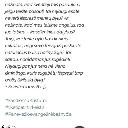
nežinote, kad šventieji teis pasaulį? O 
jeigu teisite pasaulį, tai nejaugi esate 
neverti išspręsti menkų bylų? Ar 
nežinote, kad mes teisime angelus, tad 
juo labiau – kasdieninius dalykus? 
Taigi, kai turite bylų kasdieniais 
reikalais, negi savo teisėjais paskirsite 
neturinčius balso bažnyčioje? Tai 
sakau, norėdamas jus sugėdinti. 
Nejaugi pas jus nėra nė vieno 
išmintingo, kuris sugebėtų išspręsti tarp 
brolių iškilusią bylą? 
1 Korintiečiams 6:1-5
#kasdiensuKristumi
#tikėtipatirtiirkeistis
#Panevėžioevangelinėbažnyčia