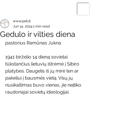
www.peb.lt
Jun 14, 2024
1 min read
Gedulo ir vilties diena
pastorius Ramūnas Jukna
1941 birželio 14 dieną sovietai 
tūkstančius lietuvių ištrėmė į Sibiro 
platybes. Daugelis iš jų mirė ten ar 
pakeliui į bausmės vietą. Visų jų 
nusikaltimas buvo vienas, jie neįtiko 
raudonajai sovietų ideologijai.