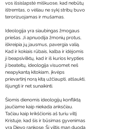
vos išsislapstė miškuose, kad nebūtų 
ištremtas, o vėliau ne sykį stribų buvo 
terorizuojamas ir mušamas.
Ideologija yra siaubingas žmogaus 
priešas. Ji apnuodija žmonių protus, 
iškreipia jų jausmus, pavergia valią. 
Kad ir kokiais rūbais, kalba ir idėjomis 
ji beapsivilktų, kad ir iš kurios krypties 
ji beateitų, ideologija visuomet neš 
neapykantą kitokiam, įkvėps 
prievartinį norą kitą užčiaupti, atšaukti, 
išjungti ir net sunaikinti.
Šiomis dienomis ideologijų konfliktą 
jaučiame kaip niekada anksčiau. 
Tačiau kaip krikščionis aš turiu viltį 
Kristuje, kad šis ir būsimas gyvenimas 
yra Dievo rankose. Ši viltis man duoda 