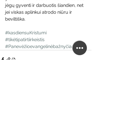
jėgų gyventi ir darbuotis šiandien, net 
jei viskas aplinkui atrodo niūru ir 
beviltiška.
#kasdiensuKristumi
#tikėtipatirtiirkeistis
#Panevėžioevangelinėbažnyčia