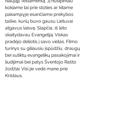
Naująjį Testamentą. Jį nusipirkau 
kokiame tai prie stoties ar kitame 
pakampyje esančiame prekybos 
taške, kurių buvo gausu Lietuvai 
atgavus laisvę. Slapčia, iš lėto 
skaitydavau Evangeliją. Viskas 
pradėjo dėliotis į savo vietas. Filmo 
turinys su giliausiu įspūdžiu, draugų 
bei sutiktų evangelikų pasakojimai ir 
liudijimai bei patys Šventojo Rašto 
žodžiai. Visi jie vedė mane prie 
Kristaus.