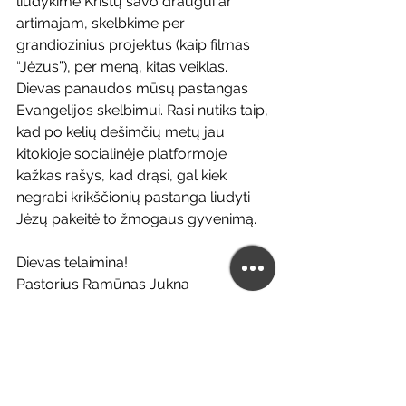
liudykime Kristų savo draugui ar 
artimajam, skelbkime per 
grandiozinius projektus (kaip filmas 
“Jėzus”), per meną, kitas veiklas. 
Dievas panaudos mūsų pastangas 
Evangelijos skelbimui. Rasi nutiks taip, 
kad po kelių dešimčių metų jau 
kitokioje socialinėje platformoje 
kažkas rašys, kad drąsi, gal kiek 
negrabi krikščionių pastanga liudyti 
Jėzų pakeitė to žmogaus gyvenimą.
Dievas telaimina!
Pastorius Ramūnas Jukna
#kasdiensuKristumi
#tikėtipatirtiirkeistis
#Panevėžioevangelinėbažnyčia
#bažnyčia