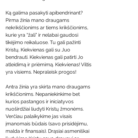
Ką galima pasakyti apibendrinant? 
Pirma žinia mano draugams 
nekrikščionims ar tiems krikščionims, 
kurie yra “žali” ir nelabai gaudosi 
tikėjimo reikaluose. Tu gali pažinti 
Kristų. Kiekvienas gali su Juo 
bendrauti. Kiekvienas gali patirti Jo 
atleidimą ir priėmimą. Kiekvienas! Viltis 
yra visiems. Nepraleisk progos!
Antra žinia yra skirta mano draugams 
krikščionims. Nepaniekinkime bet 
kurios pastangos ir iniciatyvos 
nuoširdžiai liudyti Kristų žmonėms. 
Verčiau palaikykime jas visais 
įmanomais būdais (savo prisidėjimu, 
malda ir finansais). Drąsiai asmeniškai 