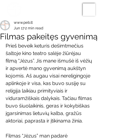
www.peb.lt
Jun 17
2 min read
Filmas pakeitęs gyvenimą
Prieš beveik keturis dešimtmečius 
šaltoje kino teatro salėje žiūrėjau 
filmą “Jėzus”. Jis mane išmušė iš vėžių 
ir apvertė mano gyvenimą aukštyn 
kojomis. Aš augau visai nereligingoje 
aplinkoje ir visa, kas buvo susiję su 
religija laikiau primityviais ir 
viduramžiškais dalykais. Tačiau filmas 
buvo šiuolaikinis, geras ir kokybiškas 
įgarsinimas lietuvių kalba, gražūs 
aktoriai, paprasta ir įtikinama žinia.
Filmas “Jėzus” man padarė 