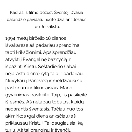
Kadras iš filmo "Jėzus". Šventoji Dvasia 
balandžio pavidalu nusileidžia ant Jėzaus 
po Jo krikšto.
1994 metų birželio 18 dienos 
išvakarėse aš padariau sprendimą 
tapti krikščionimi. Apsisprendžiau 
atvykti į Evangelinę bažnyčią ir 
išpažinti Kristų. Šeštadienio (labai 
neįprasta diena) rytą taip ir padariau. 
Nuvykau į Panevėžį ir meldžiausi su 
pastoriumi ir tikinčiaisiais. Mano 
gyvenimas pasikeitė. Taip, jis pasikeitė 
iš esmės. Aš netapau tobulas, klaidų 
nedarantis šventasis. Tačiau nuo tos 
akimirkos (gal diena anksčiau) aš 
priklausau Kristui. Tai daugiausia, ką 
turiu. Aš tai branginu ir švenčiu.