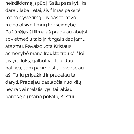
neišdildomą įspūdį. Galiu pasakyti, ką 
darau labai retai, šis filmas pakeitė 
mano gyvenimą. Jis pasitarnavo 
mano atsivertimui į krikščionybę. 
Pažiūrėjęs šį filmą aš pradėjau abejoti 
sovietmečiu taip įnirtingai skiepijamu 
ateizmu. Pavaizduota Kristaus 
asmenybė mane traukte traukė. “Jei 
Jis yra toks, galbūt vertėtų Juo 
patikėti, Jam pasimelsti”, - svarsčiau 
aš. Turiu pripažinti ir pradėjau tai 
daryti. Pradėjau paslapčia nuo kitų 
negrabiai melstis, gal tai labiau 
panašėjo į mano pokalbį Kristui.