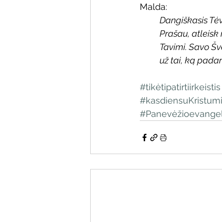
Malda:
Dangiškasis Tėv
Prašau, atleis
Tavimi. Savo Šv
už tai, ką pada
#tikėtipatirtiirkeistis
#kasdiensuKristum
#Panevėžioevangel