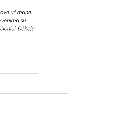
save už mane. 
yvenimą su 
ioniui. Dėkoju 