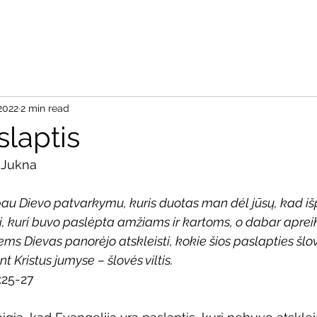
Pradžia
Apie
Aš re
2022
2 min read
slaptis
 Jukna
pau Dievo patvarkymu, kuris duotas man dėl jūsų, kad iš
tį, kuri buvo paslėpta amžiams ir kartoms, o dabar aprei
ems Dievas panorėjo atskleisti, kokie šios paslapties šlovė
 Kristus jumyse – šlovės viltis.
:25-27