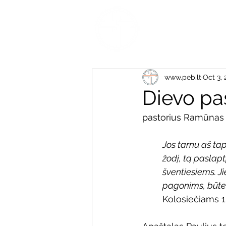
www.peb.lt
Oct 3, 
Dievo pa
pastorius Ramūnas
Jos tarnu aš ta
žodį, tą paslap
šventiesiems. Ji
pagonims, būtent
Kolosiečiams 1