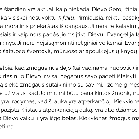
 šiandien yra aktuali kaip niekada. Dievo Geroji žinia
ka visiškai nesuvoktu 
X failu
. Pirmiausia, reiktų pasakyt
a moralinis priekaištas iš dangaus. Ji nėra reikalavimų
ais ir kaip nors padės jiems įtikti Dievui. Evangelija t
inkinys. Ji nėra neįsisąmoninti religiniai veiksmai. Evan
 šaltuose šventovių mūruose ar apdulkėjusių knygų 
kelbia, kad žmogus nusidėjo (tai vadinama nuopoliu) ir
tas nuo Dievo ir visai negabus savo padėtį ištaisyti.
riją siekė žmogaus sutaikinimo su savimi. Į žemę gim
ę už visus, kad Jo mirtimi būtų panaikintos žmonių 
yra įrodymas, kad ši auka yra atperkančioji. Kiekviena
r išpažįsta Kristaus atperkančiąją auką, yra atleidžiam
Dievo vaiku ir yra išgelbėtas. Kiekvienas žmogus mal
ietimą.