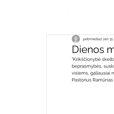
pebmedia2
Jan 31,
Dienos m
"Krikščionybė skelb
beprasmybės, suskil
visiems, galiausiai 
Pastorius Ramūnas