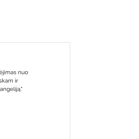
miu
Kontaktai
Resursai
Parama
bėjimas nuo 
skam ir 
ngeliją."