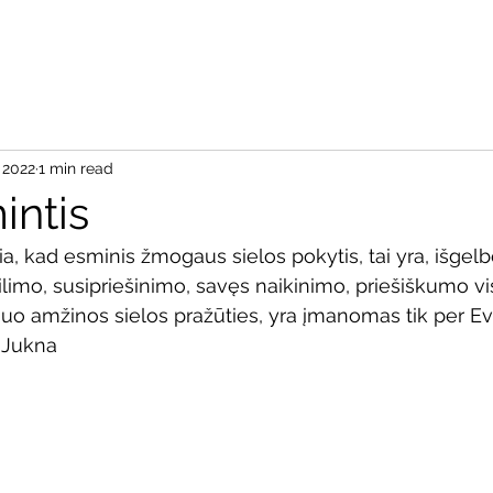
Pradžia
Apie
Aš re
 2022
1 min read
intis
ia, kad esminis žmogaus sielos pokytis, tai yra, išgel
imo, susipriešinimo, savęs naikinimo, priešiškumo vi
nuo amžinos sielos pražūties, yra įmanomas tik per Eva
 Jukna