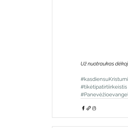
Už nuotraukas dėkoj
#kasdiensuKristum
#tikėtipatirtiirkeistis
#Panevėžioevangel