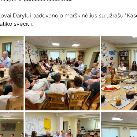
vai Darylui padovanojo marškinėlius su užrašu "Kas
patiko svečiui.