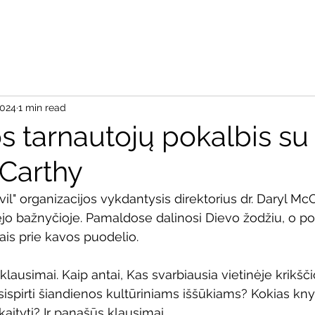
Pradžia
Apie
Aš re
2024
1 min read
 tarnautojų pokalbis su 
Carthy
l" organizacijos vykdantysis direktorius dr. Daryl McC
ėjo bažnyčioje. Pamaldose dalinosi Dievo žodžiu, o po 
ais prie kavos puodelio.
 klausimai. Kaip antai, Kas svarbiausia vietinėje krikšči
sispirti šiandienos kultūriniams iššūkiams? Kokias kn
kaityti? Ir panašūs klausimai.