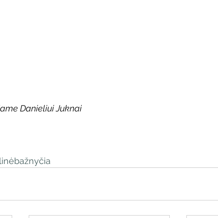
ame Danieliui Juknai
i
inėbažnyčia