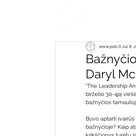
www.peb.lt
Jul 8, 
Bažnyčios
Daryl Mc
"The Leadership Anvi
birželio 30-ąją vieš
bažnyčios tarnautoj
Buvo aptarti įvairūs
bažnyčioje? Kaip at
krikščionys turėtų s