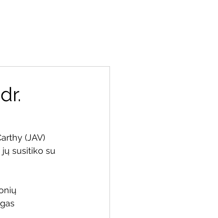
miu
Kontaktai
Resursai
Parama
dr.
arthy (JAV) 
jų susitiko su 
onių 
ygas 