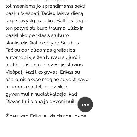
tolimesniems jo sprendimams sekti 
paskui Viešpatį. Tačiau laisvą dieną 
tarp stovyklų jis šoko į Baltijos jūrą ir 
ten patyrė stuburo traumą. Lūžo ir 
pasislinko penktasis stuburo 
slankstelis (kaklo srityje). Siaubas. 
Tačiau dar būdamas greitosios 
automobilyje (ten buvau su juo) ir 
atsikėlęs iš po narkozės, jis šlovino 
Viešpatį, kad liko gyvas. Erikas su 
ašaromis akyse mėgino suvokti savo 
traumos mastelį ir poveikį jo 
gyvenimui ir nuolat kalbėjo, kad 
Dievas turi planą jo gyvenimui!
Žinau, kad Eriko laukia dar daugybė 
iššūkių. Laikas daug ką parodys, 
laikas daug ką išmėgins. Aš galiu 