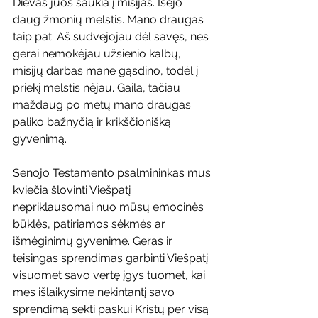
Dievas juos šaukia į misijas. Išėjo 
daug žmonių melstis. Mano draugas 
taip pat. Aš sudvejojau dėl savęs, nes 
gerai nemokėjau užsienio kalbų, 
misijų darbas mane gąsdino, todėl į 
priekį melstis nėjau. Gaila, tačiau 
maždaug po metų mano draugas 
paliko bažnyčią ir krikščionišką 
gyvenimą.
Senojo Testamento psalmininkas mus 
kviečia šlovinti Viešpatį 
nepriklausomai nuo mūsų emocinės 
būklės, patiriamos sėkmės ar 
išmėginimų gyvenime. Geras ir 
teisingas sprendimas garbinti Viešpatį 
visuomet savo vertę įgys tuomet, kai 
mes išlaikysime nekintantį savo 
sprendimą sekti paskui Kristų per visą 