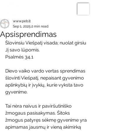
www.peb.lt
Sep 1, 2025
2 min read
Apsisprendimas
Šlovinsiu Viešpatį visada; nuolat girsiu 
Jį savo lūpomis.
Psalmės 34,1
Dievo vaiko vardo vertas sprendimas 
šlovinti Viešpatį, nepaisant gyvenimo 
aplinkybių ir įvykių, kurie vyksta tavo 
gyvenime.
Tai nėra naivus ir paviršutiniško 
žmogaus pasisakymas. Šitoks 
žmogus patyręs sėkmę gyvenime yra 
apimamas jausmų ir vieną akimirką 