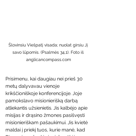
Šlovinsiu Viešpatį visada; nuolat girsiu Jį 
savo lūpomis. (Psalmės 34,1). Foto iš 
anglicancompass.com
Prisimenu, kai daugiau nei prieš 30 
metų dalyvavau vienoje 
krikščioniškoje konferencijoje. Joje 
pamokslavo misionierišką darbą 
atliekantis užsienietis. Jis kalbėjo apie 
misijas ir drąsino žmones pasišvęsti 
misionieriškam pašaukimui. Jis kvietė 
maldai į priekį tuos, kurie manė, kad 