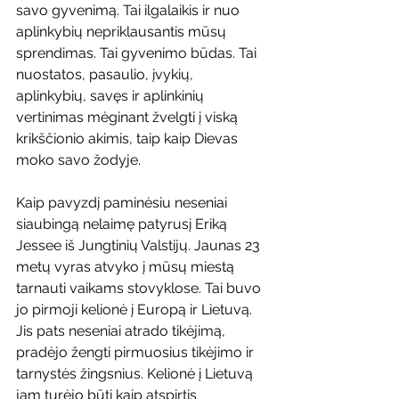
savo gyvenimą. Tai ilgalaikis ir nuo 
aplinkybių nepriklausantis mūsų 
sprendimas. Tai gyvenimo būdas. Tai 
nuostatos, pasaulio, įvykių, 
aplinkybių, savęs ir aplinkinių 
vertinimas mėginant žvelgti į viską 
krikščionio akimis, taip kaip Dievas 
moko savo žodyje.
Kaip pavyzdį paminėsiu neseniai 
siaubingą nelaimę patyrusį Eriką 
Jessee iš Jungtinių Valstijų. Jaunas 23 
metų vyras atvyko į mūsų miestą 
tarnauti vaikams stovyklose. Tai buvo 
jo pirmoji kelionė į Europą ir Lietuvą. 
Jis pats neseniai atrado tikėjimą, 
pradėjo žengti pirmuosius tikėjimo ir 
tarnystės žingsnius. Kelionė į Lietuvą 
jam turėjo būti kaip atspirtis 