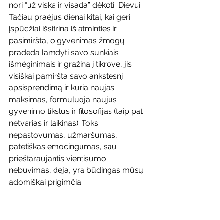
nori “už viską ir visada” dėkoti  Dievui. 
Tačiau praėjus dienai kitai, kai geri 
įspūdžiai išsitrina iš atminties ir 
pasimiršta, o gyvenimas žmogų 
pradeda lamdyti savo sunkiais 
išmėginimais ir grąžina į tikrovę, jis 
visiškai pamiršta savo ankstesnį 
apsisprendimą ir kuria naujas 
maksimas, formuluoja naujus 
gyvenimo tikslus ir filosofijas (taip pat 
netvarias ir laikinas). Toks 
nepastovumas, užmaršumas, 
patetiškas emocingumas, sau 
prieštaraujantis vientisumo 
nebuvimas, deja, yra būdingas mūsų 
adomiškai prigimčiai.