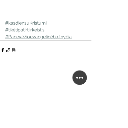
#kasdiensuKristumi
#tikėtipatirtiirkeistis
#Panevėžioevangelinėbažnyčia