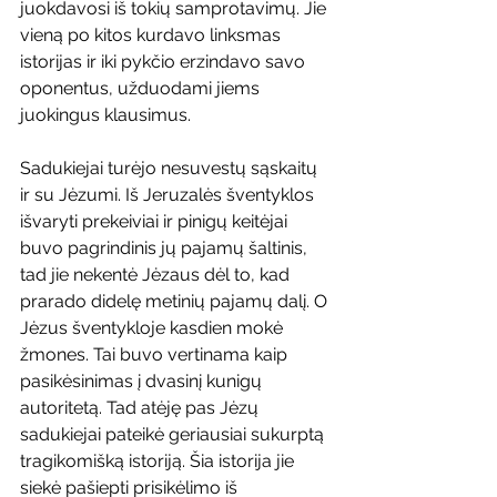
juokdavosi iš tokių samprotavimų. Jie 
vieną po kitos kurdavo linksmas 
istorijas ir iki pykčio erzindavo savo 
oponentus, užduodami jiems 
juokingus klausimus.
Sadukiejai turėjo nesuvestų sąskaitų 
ir su Jėzumi. Iš Jeruzalės šventyklos 
išvaryti prekeiviai ir pinigų keitėjai 
buvo pagrindinis jų pajamų šaltinis, 
tad jie nekentė Jėzaus dėl to, kad 
prarado didelę metinių pajamų dalį. O 
Jėzus šventykloje kasdien mokė 
žmones. Tai buvo vertinama kaip 
pasikėsinimas į dvasinį kunigų 
autoritetą. Tad atėję pas Jėzų 
sadukiejai pateikė geriausiai sukurptą 
tragikomišką istoriją. Šia istorija jie 
siekė pašiepti prisikėlimo iš 