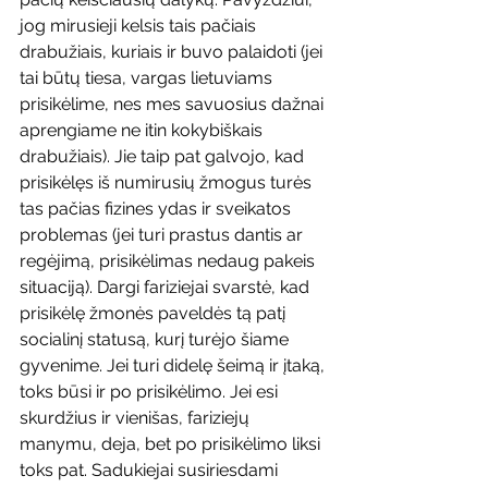
jog mirusieji kelsis tais pačiais 
drabužiais, kuriais ir buvo palaidoti (jei 
tai būtų tiesa, vargas lietuviams 
prisikėlime, nes mes savuosius dažnai 
aprengiame ne itin kokybiškais 
drabužiais). Jie taip pat galvojo, kad 
prisikėlęs iš numirusių žmogus turės 
tas pačias fizines ydas ir sveikatos 
problemas (jei turi prastus dantis ar 
regėjimą, prisikėlimas nedaug pakeis 
situaciją). Dargi fariziejai svarstė, kad 
prisikėlę žmonės paveldės tą patį 
socialinį statusą, kurį turėjo šiame 
gyvenime. Jei turi didelę šeimą ir įtaką, 
toks būsi ir po prisikėlimo. Jei esi 
skurdžius ir vienišas, fariziejų 
manymu, deja, bet po prisikėlimo liksi 
toks pat. Sadukiejai susiriesdami 