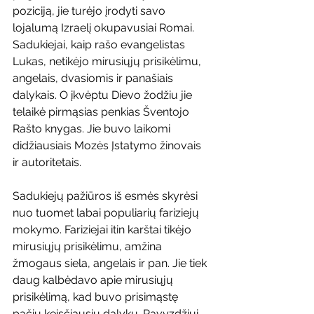
poziciją, jie turėjo įrodyti savo 
lojalumą Izraelį okupavusiai Romai. 
Sadukiejai, kaip rašo evangelistas 
Lukas, netikėjo mirusiųjų prisikėlimu, 
angelais, dvasiomis ir panašiais 
dalykais. O įkvėptu Dievo žodžiu jie 
telaikė pirmąsias penkias Šventojo 
Rašto knygas. Jie buvo laikomi 
didžiausiais Mozės Įstatymo žinovais 
ir autoritetais.
Sadukiejų pažiūros iš esmės skyrėsi 
nuo tuomet labai populiarių fariziejų 
mokymo. Fariziejai itin karštai tikėjo 
mirusiųjų prisikėlimu, amžina 
žmogaus siela, angelais ir pan. Jie tiek 
daug kalbėdavo apie mirusiųjų 
prisikėlimą, kad buvo prisimąstę 
pačių keisčiausių dalykų. Pavyzdžiui, 