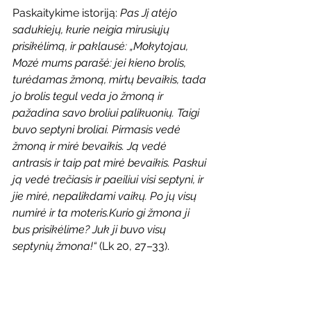
Paskaitykime istoriją: 
Pas Jį atėjo 
sadukiejų, kurie neigia mirusiųjų 
prisikėlimą, ir paklausė: „Mokytojau, 
Mozė mums parašė: jei kieno brolis, 
turėdamas žmoną, mirtų bevaikis, tada 
jo brolis tegul veda jo žmoną ir 
pažadina savo broliui palikuonių. Taigi 
buvo septyni broliai. Pirmasis vedė 
žmoną ir mirė bevaikis. Ją vedė 
antrasis ir taip pat mirė bevaikis. Paskui 
ją vedė trečiasis ir paeiliui visi septyni, ir 
jie mirė, nepalikdami vaikų. Po jų visų 
numirė ir ta moteris.Kurio gi žmona ji 
bus prisikėlime? Juk ji buvo visų 
septynių žmona!“
 (Lk 20, 27
–
33).