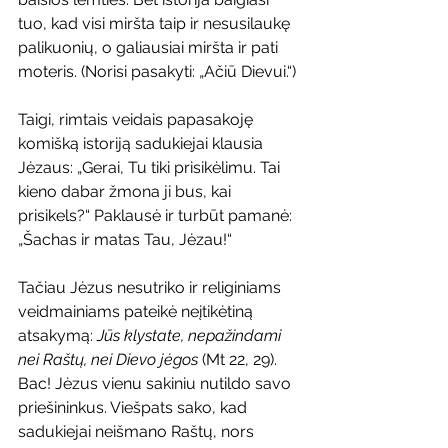
tuo, kad visi miršta taip ir nesusilaukę 
palikuonių, o galiausiai miršta ir pati 
moteris. (Norisi pasakyti: „Ačiū Dievui.“)
Taigi, rimtais veidais papasakoję 
komišką istoriją sadukiejai klausia 
Jėzaus: „Gerai, Tu tiki prisikėlimu. Tai 
kieno dabar žmona ji bus, kai 
prisikels?“ Paklausė ir turbūt pamanė: 
„Šachas ir matas Tau, Jėzau!“
Tačiau Jėzus nesutriko ir religiniams 
veidmainiams pateikė neįtikėtiną 
atsakymą: 
Jūs klystate, nepažindami 
nei Raštų, nei Dievo jėgos
 (Mt 22, 29). 
Bac! Jėzus vienu sakiniu nutildo savo 
priešininkus. Viešpats sako, kad 
sadukiejai neišmano Raštų, nors 