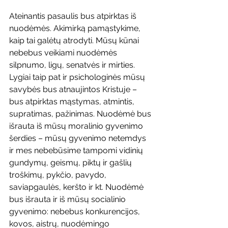
Ateinantis pasaulis bus atpirktas iš 
nuodėmės. Akimirką pamąstykime, 
kaip tai galėtų atrodyti. Mūsų kūnai 
nebebus veikiami nuodėmės 
silpnumo, ligų, senatvės ir mirties. 
Lygiai taip pat ir psichologinės mūsų 
savybės bus atnaujintos Kristuje – 
bus atpirktas mąstymas, atmintis, 
supratimas, pažinimas. Nuodėmė bus 
išrauta iš mūsų moralinio gyvenimo 
šerdies – mūsų gyvenimo netemdys 
ir mes nebebūsime tampomi vidinių 
gundymų, geismų, piktų ir gašlių 
troškimų, pykčio, pavydo, 
saviapgaulės, keršto ir kt. Nuodėmė 
bus išrauta ir iš mūsų socialinio 
gyvenimo: nebebus konkurencijos, 
kovos, aistrų, nuodėmingo 