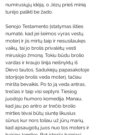
numirusiųjų idėją, o Jėzų prieš minią 
turėjo palikti be žado.
Senojo Testamento Įstatymas išties 
numatė, kad jei šeimos vyras vestų 
moterį ir jis mirtų taip ir nesusilaukęs 
vaikų, tai jo brolis privalėtų vesti 
mirusiojo žmoną. Tokiu būdu brolio 
vardas ir kraujo linija neišnyktų iš 
Dievo tautos. Sadukiejų papasakotoje 
istorijoje brolis veda moterį, tačiau 
miršta bevaikis. Po to ją veda antras, 
trečias ir taip visi septyni. Tiesiog 
juodojo humoro komedija. Manau, 
kad jau po antro ar trečio brolio 
mirties tėvai būtų siuntę likusius 
sūnus kur nors toliau už jūrų marių, 
kad apsaugotų juos nuo tos moters ir 
baisios lemties. Bet istorija baigiasi 