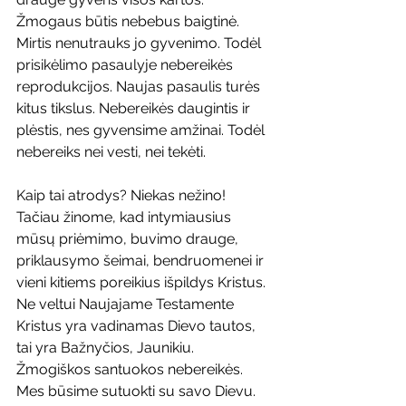
Žmogaus būtis nebebus baigtinė. 
Mirtis nenutrauks jo gyvenimo. Todėl 
prisikėlimo pasaulyje nebereikės 
reprodukcijos. Naujas pasaulis turės 
kitus tikslus. Nebereikės daugintis ir 
plėstis, nes gyvensime amžinai. Todėl 
nebereiks nei vesti, nei tekėti.
Kaip tai atrodys? Niekas nežino! 
Tačiau žinome, kad intymiausius 
mūsų priėmimo, buvimo drauge, 
priklausymo šeimai, bendruomenei ir 
vieni kitiems poreikius išpildys Kristus. 
Ne veltui Naujajame Testamente 
Kristus yra vadinamas Dievo tautos, 
tai yra Bažnyčios, Jaunikiu. 
Žmogiškos santuokos nebereikės. 
Mes būsime sutuokti su savo Dievu.