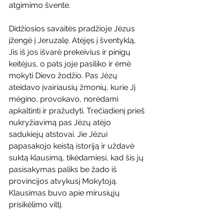
atgimimo švente.
Didžiosios savaitės pradžioje Jėzus 
įžengė į Jeruzalę. Atėjęs į šventyklą, 
Jis iš jos išvarė prekeivius ir pinigų 
keitėjus, o pats joje pasiliko ir ėmė 
mokyti Dievo žodžio. Pas Jėzų 
ateidavo įvairiausių žmonių, kurie Jį 
mėgino, provokavo, norėdami 
apkaltinti ir pražudyti. Trečiadienį prieš 
nukryžiavimą pas Jėzų atėjo 
sadukiejų atstovai. Jie Jėzui 
papasakojo keistą istoriją ir uždavė 
suktą klausimą, tikėdamiesi, kad šis jų 
pasisakymas paliks be žado iš 
provincijos atvykusį Mokytoją. 
Klausimas buvo apie mirusiųjų 
prisikėlimo viltį.