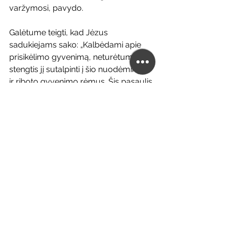
varžymosi, pavydo.
Galėtume teigti, kad Jėzus 
sadukiejams sako: „Kalbėdami apie 
prisikėlimo gyvenimą, neturėtumėte 
stengtis jį sutalpinti į šio nuodėmingo 
ir riboto gyvenimo rėmus. Šis pasaulis 
yra praeinantis. Jis yra pasmerktas. Jis 
negali savyje talpinti prisikėlimo 
tikrovės ir realybės. Todėl tai tikrovei 
pasireikšti bus sukurta nauja žemė ir 
naujas dangus.“
Jėzus savo pasisakymą baigia šiais 
žodžiais: 
O kad mirusieji prisikels, 
nurodė ir Mozė pasakojime apie 
krūmą, kur jis Viešpatį vadina 
„Abraomo Dievu, Izaoko Dievu ir 
Jokūbo Dievu“. Taigi Dievas nėra 
mirusiųjų Dievas, bet gyvųjų, nes visi 