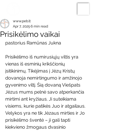
www.peb.lt
Apr 7, 2025
6 min read
Prisikėlimo vaikai
pastorius Ramūnas Jukna
Prisikėlimo iš numirusiųjų viltis yra 
vienas iš esminių krikščionių 
įsitikinimų. Tikėjimas į Jėzų Kristų 
dovanoja nemirtingumo ir amžinojo 
gyvenimo viltį. Šią dovaną Viešpats 
Jėzus mums pelnė savo atperkančia 
mirtimi ant kryžiaus. Ji suteikiama 
visiems, kurie patikės Juo ir atgailaus. 
Velykos yra ne tik Jėzaus mirties ir Jo 
prisikėlimo šventė – ji gali tapti 
kiekvieno žmogaus dvasinio 