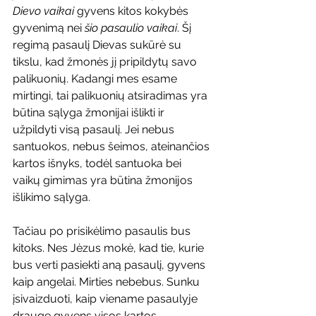
Dievo vaikai
 gyvens kitos kokybės 
gyvenimą nei 
šio pasaulio vaikai
. Šį 
regimą pasaulį Dievas sukūrė su 
tikslu, kad žmonės jį pripildytų savo 
palikuonių. Kadangi mes esame 
mirtingi, tai palikuonių atsiradimas yra 
būtina sąlyga žmonijai išlikti ir 
užpildyti visą pasaulį. Jei nebus 
santuokos, nebus šeimos, ateinančios 
kartos išnyks, todėl santuoka bei 
vaikų gimimas yra būtina žmonijos 
išlikimo sąlyga.
Tačiau po prisikėlimo pasaulis bus 
kitoks. Nes Jėzus mokė, kad tie, kurie 
bus verti pasiekti aną pasaulį, gyvens 
kaip angelai. Mirties nebebus. Sunku 
įsivaizduoti, kaip viename pasaulyje 
drauge gyvens visos kartos. 