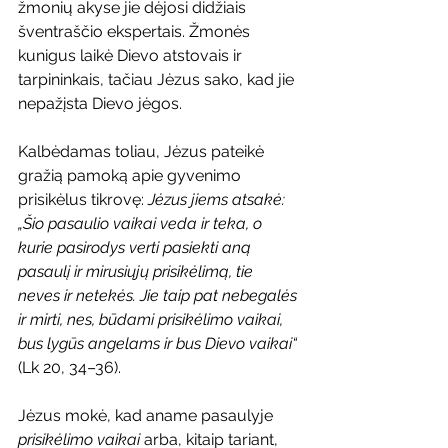
žmonių akyse jie dėjosi didžiais 
šventraščio ekspertais. Žmonės 
kunigus laikė Dievo atstovais ir 
tarpininkais, tačiau Jėzus sako, kad jie 
nepažįsta Dievo jėgos.
Kalbėdamas toliau, Jėzus pateikė 
gražią pamoką apie gyvenimo 
prisikėlus tikrovę: 
Jėzus jiems atsakė: 
„Šio pasaulio vaikai veda ir teka, o 
kurie pasirodys verti pasiekti aną 
pasaulį ir mirusiųjų prisikėlimą, tie 
neves ir netekės. Jie taip pat nebegalės 
ir mirti, nes, būdami prisikėlimo vaikai, 
bus lygūs angelams ir bus Dievo vaikai“
(Lk 20, 34
–
36).
Jėzus mokė, kad aname pasaulyje 
prisikėlimo vaikai
 arba, kitaip tariant, 