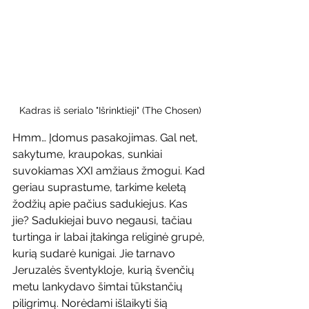
Kadras iš serialo "Išrinktieji" (The Chosen)
Hmm… Įdomus pasakojimas. Gal net, 
sakytume, kraupokas, sunkiai 
suvokiamas XXI amžiaus žmogui. Kad 
geriau suprastume, tarkime keletą 
žodžių apie pačius sadukiejus. Kas 
jie? Sadukiejai buvo negausi, tačiau 
turtinga ir labai įtakinga religinė grupė, 
kurią sudarė kunigai. Jie tarnavo 
Jeruzalės šventykloje, kurią švenčių 
metu lankydavo šimtai tūkstančių 
piligrimų. Norėdami išlaikyti šią 