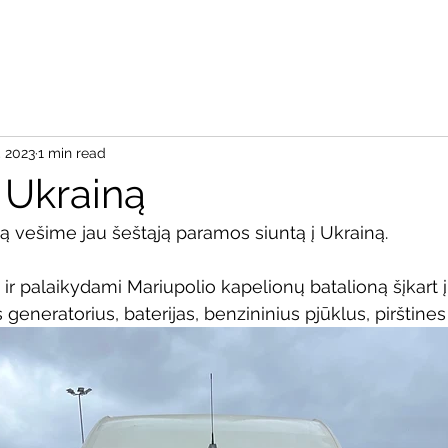
Pradžia
Apie
Aš re
, 2023
1 min read
 Ukrainą
ną vešime jau šeštąją paramos siuntą į Ukrainą.
r palaikydami Mariupolio kapelionų batalioną šįkart į 
generatorius, baterijas, benzininius pjūklus, pirštines 