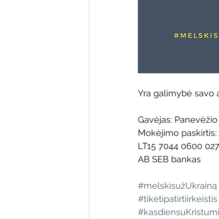
Yra galimybė savo au
Gavėjas: Panevėžio
Mokėjimo paskirtis
LT15 7044 0600 02
AB SEB bankas
#melskisužUkrainą
#tikėtipatirtiirkeistis
#kasdiensuKristum