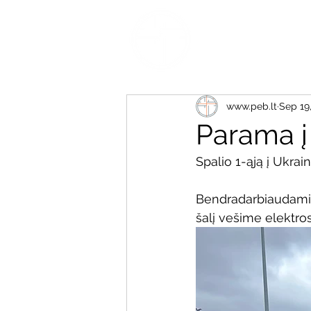
www.peb.lt
Sep 19
Parama į
Spalio 1-ąją į Ukrai
Bendradarbiaudami i
šalį vešime elektros 