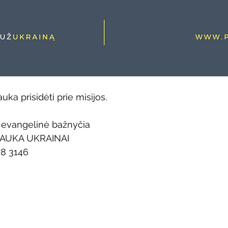
ka prisidėti prie misijos.
 evangelinė bažnyčia
: AUKA UKRAINAI
78 3146
i