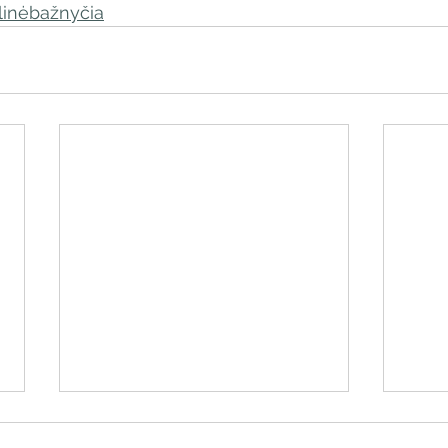
inėbažnyčia