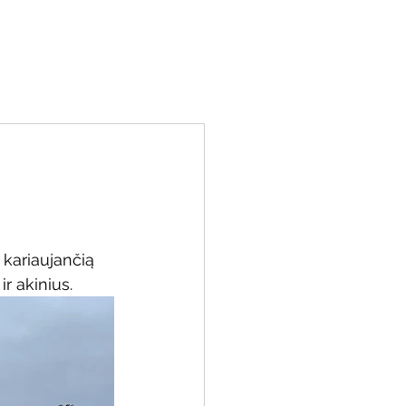
miu
Kontaktai
Resursai
Parama
kariaujančią 
ir akinius.