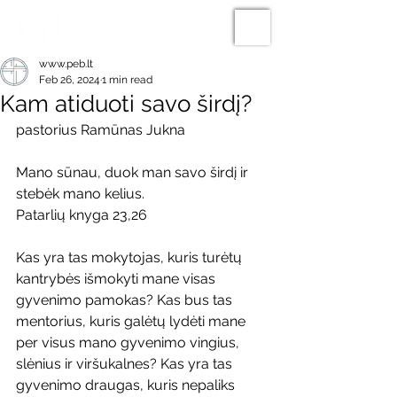
www.peb.lt
Feb 26, 2024
1 min read
Kam atiduoti savo širdį?
pastorius Ramūnas Jukna
Mano sūnau, duok man savo širdį ir 
stebėk mano kelius.
Patarlių knyga 23,26
Kas yra tas mokytojas, kuris turėtų 
kantrybės išmokyti mane visas 
gyvenimo pamokas? Kas bus tas 
mentorius, kuris galėtų lydėti mane 
per visus mano gyvenimo vingius, 
slėnius ir viršukalnes? Kas yra tas 
gyvenimo draugas, kuris nepaliks 