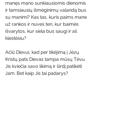
manęs mano sunkiausiomis dienomis 
ir tamsiausių išmėginimų valandą bus 
su manimi? Kas tas, kuris paims mane 
už rankos ir nuves ten, kur baimės 
išvarytos, kur siela bus saugi ir aš 
klestėsiu?
Ačiū Dievui, kad per tikėjimą į Jėzų 
Kristų pats Dievas tampa mūsų Tėvu. 
Jis kviečia savo likimą ir širdį patikėti 
Jam. Bet kaip Jis tai padarys?