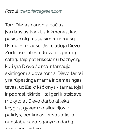
Foto iš
www.tiercegreen.com
Tam Dievas naudoja pačius 
įvairiausius įrankius ir žmones, kad 
pasirūpintų mūsų širdimi ir mūsų 
likimu. Pirmiausia Jis naudoja Dievo 
Žodį - išminties ir Jo valios pirminį 
šaltinį. Taip pat krikščionių bažnyčią, 
kuri yra Dievo šeima ir tarnauja 
skirtingomis dovanomis. Dievo tarnai 
yra rūpestinga mama ir dėmesingas 
tėvas, uolūs krikščionys - tarnautojai 
ir paprasti tikintieji, tai geri ir atsidavę 
mokytojai. Dievo darbą atlieka 
knygos, gyvenimo situacijos ir 
patirtys, per kurias Dievas atlieka 
nuostabų savo išganymo darbą 
žmogaus širdyje.