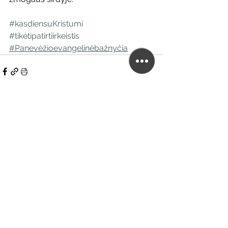
#kasdiensuKristumi
#tikėtipatirtiirkeistis
#Panevėžioevangelinėbažnyčia