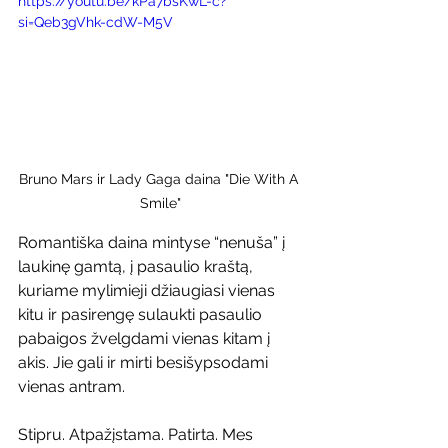
https://youtu.be/kPa7bsKwL-c?
si=Qeb3gVhk-cdW-M5V
Bruno Mars ir Lady Gaga daina "Die With A 
Smile"
Romantiška daina mintyse “nenuša” į 
laukinę gamtą, į pasaulio kraštą, 
kuriame mylimieji džiaugiasi vienas 
kitu ir pasirengę sulaukti pasaulio 
pabaigos žvelgdami vienas kitam į 
akis. Jie gali ir mirti besišypsodami 
vienas antram.
Stipru. Atpažįstama. Patirta. Mes 