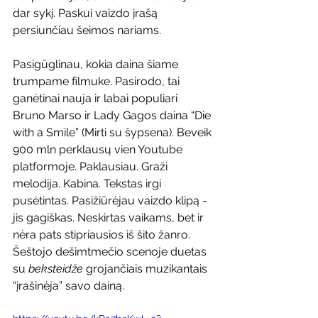
dar sykį. Paskui vaizdo įrašą 
persiunčiau šeimos nariams.
Pasigūglinau, kokia daina šiame 
trumpame filmuke. Pasirodo, tai 
ganėtinai nauja ir labai populiari 
Bruno Marso ir Lady Gagos daina “Die 
with a Smile” (Mirti su šypsena). Beveik 
900 mln perklausų vien Youtube 
platformoje. Paklausiau. Graži 
melodija. Kabina. Tekstas irgi 
pusėtintas. Pasižiūrėjau vaizdo klipą - 
jis gagiškas. Neskirtas vaikams, bet ir 
nėra pats stipriausios iš šito žanro. 
Šeštojo dešimtmečio scenoje duetas 
su 
beksteidže
 grojančiais muzikantais 
“įrašinėja” savo dainą.