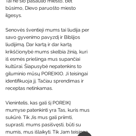
Tai ne šio pasaulio miesto, bet 
būsimo, Dievo paruošto miesto 
ilgesys.
Senovės šventieji mums tai liudija per 
savo gyvenimo pavyzdį ir Biblijos 
liudijimą. Dar kartą ir dar kartą 
krikščionybė mums skelbia žinią, kuri 
iš esmės priešinga mus supančiai 
kultūrai. Šiapusybė nepatenkins to 
giluminio mūsų POREIKIO. Ji teisingai 
identifikuoja jį. Tačiau sprendimas ir 
receptas netinkamas.
Vienintelis, kas gali šį POREIKĮ 
mumyse patenkinti yra Tas, kuris mus 
sukūrė. Tik Jis mus gali priimti, 
suprasti, mums pasišvęsti, būti su 
mumis, mus išlaikyti. Tik Jam teisinga 