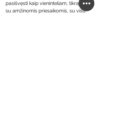
pasišvęsti kaip vieninteliam, tikrajam, 
su amžinomis priesaikomis, su visu 
intelektualiniu ir emociniu turiniu.
Per tikėjimą į Jėzų ir atgailą mūsų 
nuodėmingumas yra atpirktas. Per Jį 
mes tampame priimtini Dievui, nes 
Jėzus tapo atmestas dėl mūsų 
nuodėmių ir mūsų nusikaltimų.
Taip, mes krikščionys ir nekrikščionys 
išgyvename žmogiško romantinio 
ryšio ir priėmimo poreikį. Evangelijos 
mokymas aiškiai apibrėžia, kad Dievas 
sukūrė santuoką tarp vyro ir moters, 
kurioje šis poreikis iš dalies yra 
patenkinamas. Mes džiaugiamės 
draugystės ir meilės dovana, kuri 
duota žmonėms. Tačiau net patys 