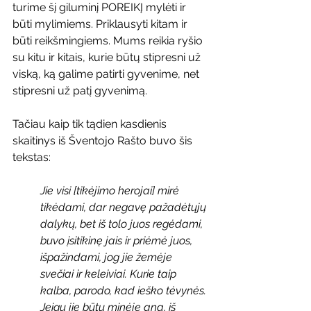
turime šį giluminį POREIKĮ mylėti ir 
būti mylimiems. Priklausyti kitam ir 
būti reikšmingiems. Mums reikia ryšio 
su kitu ir kitais, kurie būtų stipresni už 
viską, ką galime patirti gyvenime, net 
stipresni už patį gyvenimą.
Tačiau kaip tik tądien kasdienis 
skaitinys iš Šventojo Rašto buvo šis 
tekstas:
Jie visi [tikėjimo herojai] mirė 
tikėdami, dar negavę pažadėtųjų 
dalykų, bet iš tolo juos regėdami, 
buvo įsitikinę jais ir priėmė juos, 
išpažindami, jog jie žemėje 
svečiai ir keleiviai. Kurie taip 
kalba, parodo, kad ieško tėvynės. 
Jeigu jie būtų minėję aną, iš 