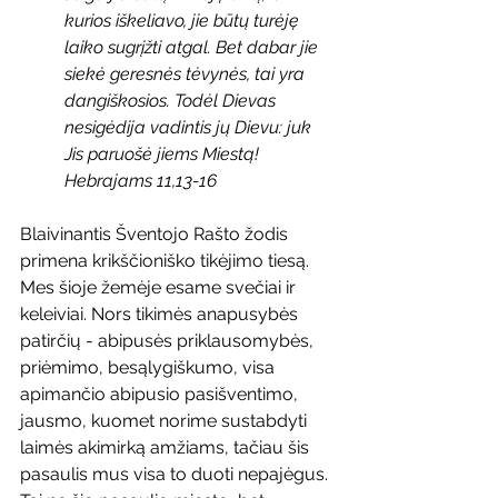
kurios iškeliavo, jie būtų turėję 
laiko sugrįžti atgal. Bet dabar jie 
siekė geresnės tėvynės, tai yra 
dangiškosios. Todėl Dievas 
nesigėdija vadintis jų Dievu: juk 
Jis paruošė jiems Miestą!
Hebrajams 11,13-16
Blaivinantis Šventojo Rašto žodis 
primena krikščioniško tikėjimo tiesą. 
Mes šioje žemėje esame svečiai ir 
keleiviai. Nors tikimės anapusybės 
patirčių - abipusės priklausomybės, 
priėmimo, besąlygiškumo, visa 
apimančio abipusio pasišventimo, 
jausmo, kuomet norime sustabdyti 
laimės akimirką amžiams, tačiau šis 
pasaulis mus visa to duoti nepajėgus. 