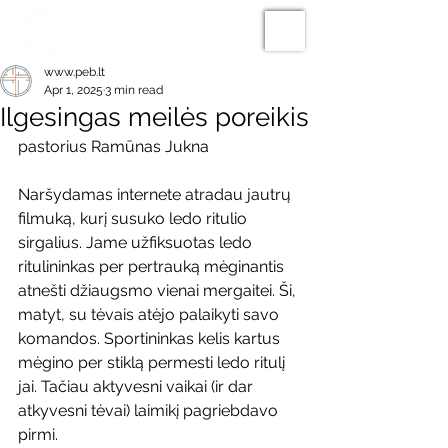
www.peb.lt
Apr 1, 2025
3 min read
Ilgesingas meilės poreikis
pastorius Ramūnas Jukna
Naršydamas internete atradau jautrų 
filmuką, kurį susuko ledo ritulio 
sirgalius. Jame užfiksuotas ledo 
ritulininkas per pertrauką mėginantis 
atnešti džiaugsmo vienai mergaitei. Ši, 
matyt, su tėvais atėjo palaikyti savo 
komandos. Sportininkas kelis kartus 
mėgino per stiklą permesti ledo ritulį 
jai. Tačiau aktyvesni vaikai (ir dar 
atkyvesni tėvai) laimikį pagriebdavo 
pirmi.