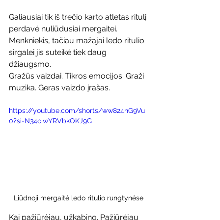
Galiausiai tik iš trečio karto atletas ritulį 
perdavė nuliūdusiai mergaitei. 
Menkniekis, tačiau mažajai ledo ritulio 
sirgalei jis suteikė tiek daug 
džiaugsmo.
Gražūs vaizdai. Tikros emocijos. Graži 
muzika. Geras vaizdo įrašas.
https://youtube.com/shorts/ww824nG9Vu
0?si=N34ciwYRVbkOKJ9G
Liūdnoji mergaitė ledo ritulio rungtynėse
Kai pažiūrėjau, užkabino. Pažiūrėjau 