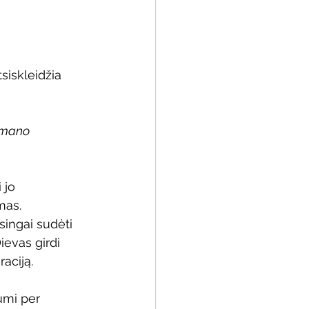
iskleidžia 
mano 
 jo 
mas. 
singai sudėti 
ievas girdi 
aciją.
umi per 