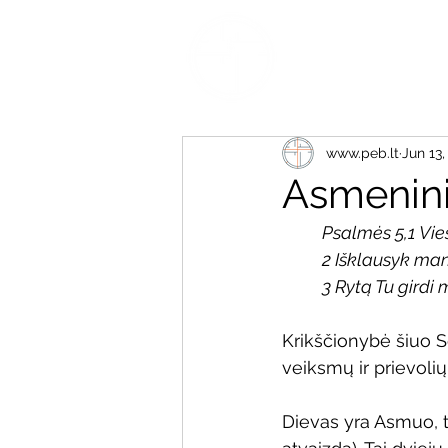
www.peb.lt
Jun 13,
Asmenini
Psalmės 5,1 Vi
2 Išklausyk man
3 Rytą Tu girdi 
Krikščionybė šiuo Se
veiksmų ir prievoli
Dievas yra Asmuo, to