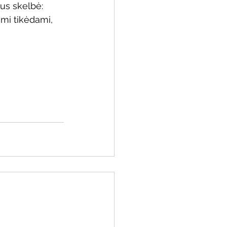
tus skelbė: 
imi tikėdami, 