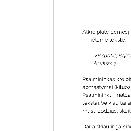
Atkreipkite dėmesį 
minėtame tekste.
Viešpatie, išgi
šauksmą…
Psalmininkas kreipia
apmąstymai (kituose
Psalmininkui malda n
tekstai. Veikiau tai
mūsų žodžius, skait
Dar aiškiau ir gars