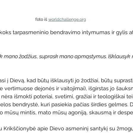
foto iš 
worldchallenge.org
koks tarpasmeninio bendravimo intymumas ir gylis ats
rsk mano žodžius
, 
suprask mano apmąstymus. Išklausyk
si į Dievą, kad būtų išklausyti jo žodžiai, būtų suprasti
 vertimuose dejonės ir vaitojimai), išgirstas jo šauks
ėra išmokti poteriai, svetimi, gražiai ir teologiškai tei
 sielos bendrystė, kuri pasiekia pačias širdies gelmes. D
o mūsų mintis, mato mūsų agoniją, skausmą ir desper
iau Krikščionybė apie Dievo asmeninį santykį su žmog