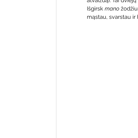
atvaizdą). Tai dvie
Išgirsk 
mano
 žodžiu
mąstau, svarstau ir 