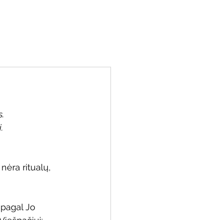
miu
Kontaktai
Resursai
Parama
.
.
nėra ritualų, 
 pagal Jo 