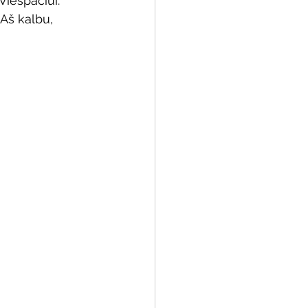
iešpačiui: 
Aš kalbu, 