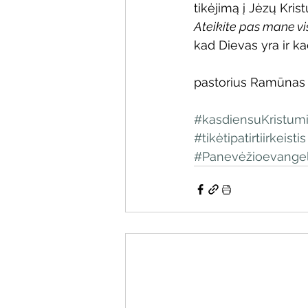
tikėjimą į Jėzų Kris
Ateikite pas mane vis
kad Dievas yra ir ka
pastorius Ramūnas
#kasdiensuKristum
#tikėtipatirtiirkeistis
#Panevėžioevangel