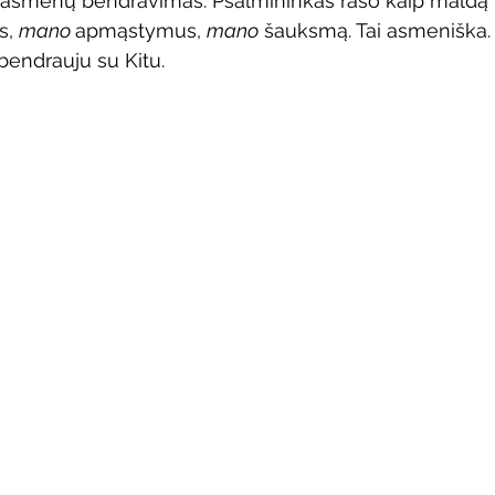
jų asmenų bendravimas. Psalmininkas rašo kaip maldą V
s, 
mano 
apmąstymus, 
mano
 šauksmą. Tai asmeniška. 
bendrauju su Kitu.