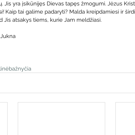
tų. Jis yra įsikūnijęs Dievas tapęs žmogumi. Jėzus Kris
i!
 Kaip tai galime padaryti? Malda kreipdamiesi ir šird
d Jis atsakys tiems, kurie Jam meldžiasi.
 Jukna
i
inėbažnyčia