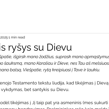
Pradžia
Apie
Aš re
 2025
1 min read
s ryšys su Dievu
ešpatie, išgirsk mano žodžius, suprask mano apmąstymus
o šauksmą, mano Karaliau ir Dieve, nes Tau aš melsiuosi
mano balsą, Viešpatie, rytą kreipiuosi į Tave ir laukiu.
nojo Testamento tekstu liudija, kad tikėjimas į Dievą 
ų vykdymas, bet santykis su Dievu.
dėl tikėjimas į Jį taip pat yra asmeninis (mes sukurti