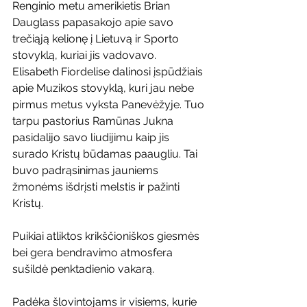
Renginio metu amerikietis Brian 
Dauglass papasakojo apie savo 
trečiąją kelionę į Lietuvą ir Sporto 
stovyklą, kuriai jis vadovavo. 
Elisabeth Fiordelise dalinosi įspūdžiais 
apie Muzikos stovyklą, kuri jau nebe 
pirmus metus vyksta Panevėžyje. Tuo 
tarpu pastorius Ramūnas Jukna 
pasidalijo savo liudijimu kaip jis 
surado Kristų būdamas paaugliu. Tai 
buvo padrąsinimas jauniems 
žmonėms išdrįsti melstis ir pažinti 
Kristų.
Puikiai atliktos krikščioniškos giesmės 
bei gera bendravimo atmosfera 
sušildė penktadienio vakarą.
Padėka šlovintojams ir visiems, kurie 