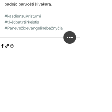
padėjo paruošti šį vakarą.
#kasdiensuKristumi
#tikėtipatirtiirkeistis
#Panevėžioevangelinėbažnyčia